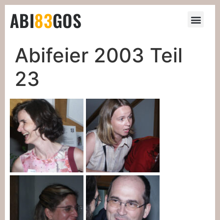
ABI
83
GOS
Abifeier 2003 Teil
23