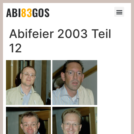
ABI
83
GOS
Abifeier 2003 Teil
12